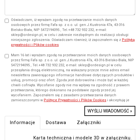
Oświadczam, iż wyrażam zgodę na przetwarzanie moich danych
osobowych przez firmę Fafa sp. z o.o. ul. gen.J.Kustronia 47a, 43-316
Bielsko-Biała, NIP 5472194095 , Tel.+48 732 932 232, e-mail:
sklep@ordesign.pl, w celu i zakresie niezbędnym do realizacji obsługi
niniejszego zgłoszenia. Oświadczam również, iż zapoznałem się z
Polityką
prywatności i Plików cookies
Mam 16 lat i wyrażam zgodę na przetwarzanie moich danych osobowych
przez firmę Fafa sp. z o.o. ul. gen.J.Kustronia 47a, 43-316 Bielsko-Biała, NIP
5472194095 , Tel.+48 732 932 232, e-mail: sklep@ordesign.pl w celu
przesyłania drogą elektroniczną, na wskazany przeze mnie adres email
newslettera zawierającego informacje handlowe dotyczących produktów i
usług, promocji oraz ofert. Zgoda jest dobrowolna i może być w każdej
chwili cofnięta. Wycofanie zgody nie ma wpływy na zgodność z prawem
przetwarzania, którego dokonano na podstawie zgody przed jej
wycofaniem. Zapoznałem się z zasadami przetwarzania danych
zamieszczonymi w
Polityce Prywatności i Plików Cookies
i akceptuję je
WYŚLIJ WIADOMOŚĆ »
Informacje
Dostawa
Załączniki
Karta techniczna i modele 3D w załączniku.