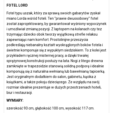
FOTEL LORD
Fotel typu uszak, który za sprawą swoich gabarytów zyskał
miano Lorda wśród foteli. Ten "prawie dwuosobowy" fotel
został zaprojektowany, by gwarantował wyśniony wypoczynek
i umożliwiał zmianę pozycji. Z laptopem na kolanach czy tez
trzymając dziecko obok tworzy wyjątkową strefie relaksu
zapewniając nam komfort. Prostolinijne przeszycia
podkreślają niebanalny kształt wyokrąglonych boków fotela i
świetnie komponuje się z wypukłym siedziskiem. To z kolei jest
przykładem ręcznej misternej pracy, a dzięki trwałej
sprężynowej konstrukcji posłuży na lata. Nogi z litego drewna
zamknięte w trapezoidzie stanowią solidną podporę i idealnie
komponują się z naturalna wełnianą lub bawełnianą tapicerką.
Jest oryginalnym dodatkiem do salon, gabinetu, kącika z
książkami, a także pokoju dziecięcego. Ze względu na swój
rozmiar idealnie prezentuje w dużych przestrzeniach hoteli,
biur i restauracji.
WYMIARY:
szerokość 93 cm, głębokość 100 cm, wysokość 117 cm.