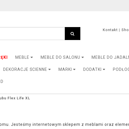
Kontakt
Sh
ĘKI
MEBLE
MEBLE DO SALONU
MEBLE DO JADAL
DEKORACJE ŚCIENNE
MARKI
DODATKI
PODŁO
3D
ubu Flex Life XL
mu. Jesteśmy internetowym sklepem z meblami oraz elementa