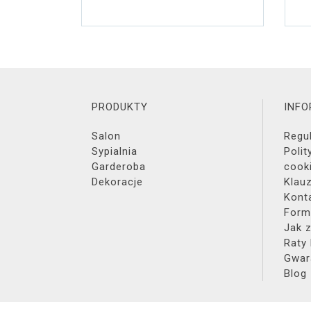
PRODUKTY
INF
Salon
Regu
Sypialnia
Polit
Garderoba
cook
Dekoracje
Klau
Kont
Form
Jak 
Raty
Gwar
Blog