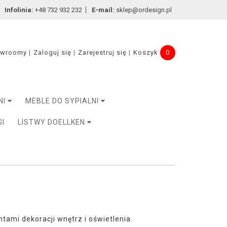
Infolinia:
+48 732 932 232
E-mail:
sklep@ordesign.pl
owroomy
Zaloguj się
Zarejestruj się
Koszyk
0
NI
MEBLE DO SYPIALNI
GI
LISTWY DOELLKEN
mi dekoracji wnętrz i oświetlenia.