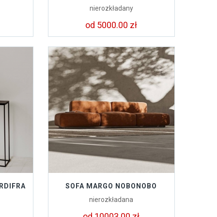
nierozkładany
od 5000.00 zł
RDIFRA
SOFA MARGO NOBONOBO
nierozkładana
od 10003.00 zł