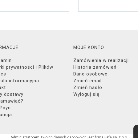
ORMACJE
MOJE KONTO
lamin
Zamówienia w realizacji
yki prywatności i Plików
Historia zamówień
ies
Dane osobowe
zula informacyjna
Zmień email
akt
Zmień hasło
y dostawy
Wyloguj się
zamawiać?
 Payu
ancja
Administratorem Twoich danych osobowych jest firma Fafa sp. z o.o.