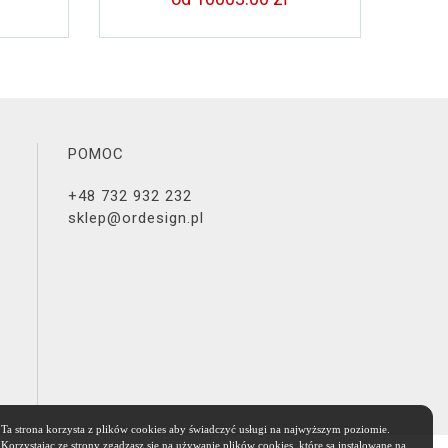
POMOC
+48 732 932 232
sklep@ordesign.pl
Ta strona korzysta z plików cookies aby świadczyć usługi na najwyższym poziomie.
Korzystając ze strony zgadzasz się na używanie plików cookies, które są instalowane na