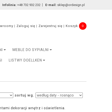
Infolinia:
+48 732 932 232
E-mail:
sklep@ordesign.pl
owroomy
Zaloguj się
Zarejestruj się
Koszyk
0
NI
MEBLE DO SYPIALNI
GI
LISTWY DOELLKEN
sortuj wg.
mi dekoracji wnętrz i oświetlenia.