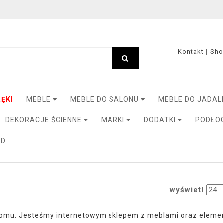
Kontakt
Sh
ĘKI
MEBLE
MEBLE DO SALONU
MEBLE DO JADAL
DEKORACJE ŚCIENNE
MARKI
DODATKI
PODŁO
3D
wyświetl
mu. Jesteśmy internetowym sklepem z meblami oraz elementa