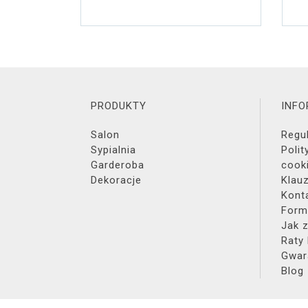
PRODUKTY
INF
Salon
Regu
Sypialnia
Polit
Garderoba
cook
Dekoracje
Klau
Kont
Form
Jak 
Raty
Gwar
Blog