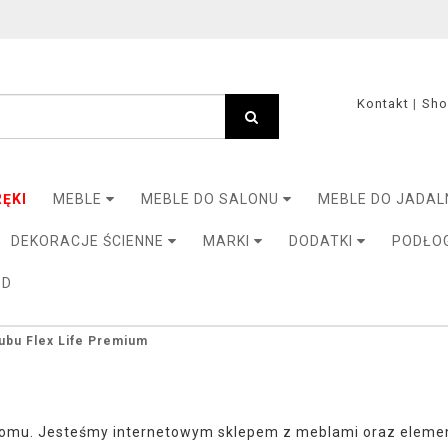
Kontakt
Sh
ĘKI
MEBLE
MEBLE DO SALONU
MEBLE DO JADAL
DEKORACJE ŚCIENNE
MARKI
DODATKI
PODŁO
3D
ubu Flex Life Premium
mu. Jesteśmy internetowym sklepem z meblami oraz elementa