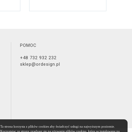
POMOC
+48 732 932 232
sklep@ordesign.pl
Ta strona korzysta z plików cookies aby świadczyć usługi na najwyższym poziomie.
Korzystając ze strony zgadzasz się na używanie plików cookies, które są instalowane na