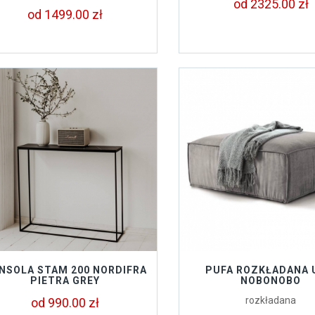
od 2325.00 zł
od 1499.00 zł
NSOLA STAM 200 NORDIFRA
PUFA ROZKŁADANA
PIETRA GREY
NOBONOBO
rozkładana
od 990.00 zł