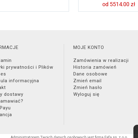
od 5514.00 zł
ORMACJE
MOJE KONTO
lamin
Zamówienia w realizacji
yki prywatności i Plików
Historia zamówień
ies
Dane osobowe
zula informacyjna
Zmień email
akt
Zmień hasło
y dostawy
Wyloguj się
zamawiać?
 Payu
ancja
Administratorem Twoich danych osobowych jest firma Fafa sp. z o.o.