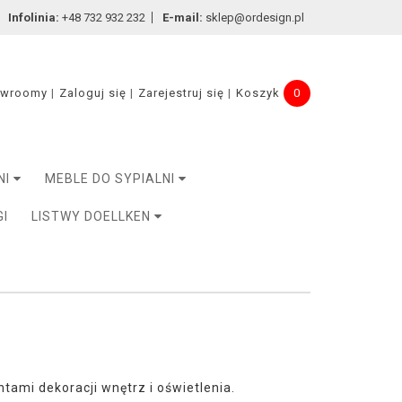
Infolinia:
+48 732 932 232
E-mail:
sklep@ordesign.pl
owroomy
Zaloguj się
Zarejestruj się
Koszyk
0
NI
MEBLE DO SYPIALNI
GI
LISTWY DOELLKEN
mi dekoracji wnętrz i oświetlenia.