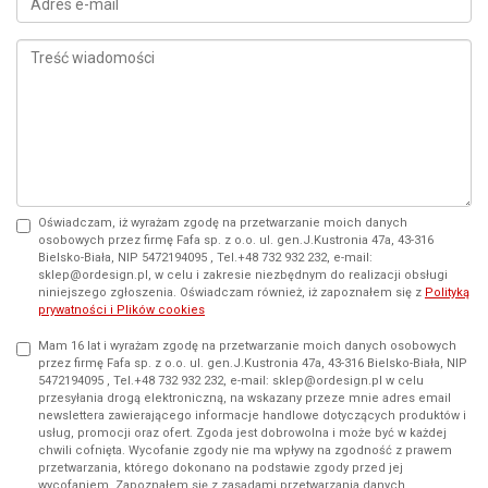
Oświadczam, iż wyrażam zgodę na przetwarzanie moich danych
osobowych przez firmę Fafa sp. z o.o. ul. gen.J.Kustronia 47a, 43-316
Bielsko-Biała, NIP 5472194095 , Tel.+48 732 932 232, e-mail:
sklep@ordesign.pl, w celu i zakresie niezbędnym do realizacji obsługi
niniejszego zgłoszenia. Oświadczam również, iż zapoznałem się z
Polityką
prywatności i Plików cookies
Mam 16 lat i wyrażam zgodę na przetwarzanie moich danych osobowych
przez firmę Fafa sp. z o.o. ul. gen.J.Kustronia 47a, 43-316 Bielsko-Biała, NIP
5472194095 , Tel.+48 732 932 232, e-mail: sklep@ordesign.pl w celu
przesyłania drogą elektroniczną, na wskazany przeze mnie adres email
newslettera zawierającego informacje handlowe dotyczących produktów i
usług, promocji oraz ofert. Zgoda jest dobrowolna i może być w każdej
chwili cofnięta. Wycofanie zgody nie ma wpływy na zgodność z prawem
przetwarzania, którego dokonano na podstawie zgody przed jej
wycofaniem. Zapoznałem się z zasadami przetwarzania danych