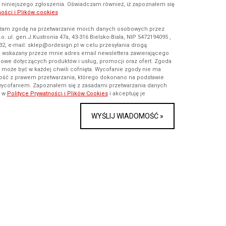
gi niniejszego zgłoszenia. Oświadczam również, iż zapoznałem się
ności i Plików cookies
rażam zgodę na przetwarzanie moich danych osobowych przez
.o. ul. gen.J.Kustronia 47a, 43-316 Bielsko-Biała, NIP 5472194095 ,
32, e-mail: sklep@ordesign.pl w celu przesyłania drogą
a wskazany przeze mnie adres email newslettera zawierającego
owe dotyczących produktów i usług, promocji oraz ofert. Zgoda
i może być w każdej chwili cofnięta. Wycofanie zgody nie ma
ość z prawem przetwarzania, którego dokonano na podstawie
wycofaniem. Zapoznałem się z zasadami przetwarzania danych
i w
Polityce Prywatności i Plików Cookies
i akceptuję je
WYŚLIJ WIADOMOŚĆ »