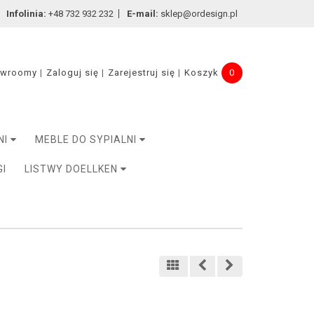
Infolinia:
+48 732 932 232
E-mail:
sklep@ordesign.pl
owroomy
Zaloguj się
Zarejestruj się
Koszyk
0
NI
MEBLE DO SYPIALNI
GI
LISTWY DOELLKEN