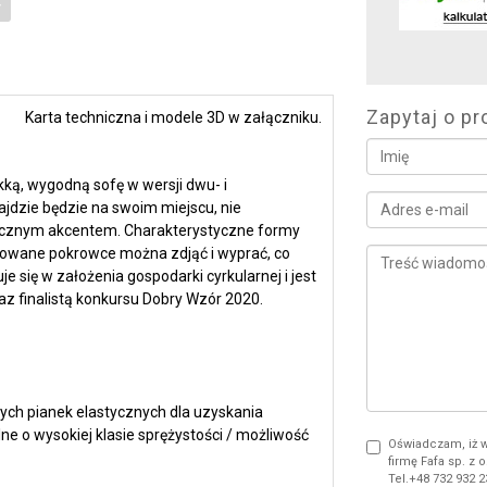
Zapytaj o pr
Karta techniczna i modele 3D w załączniku.
ką, wygodną sofę w wersji dwu- i
najdzie będzie na swoim miejscu, nie
ystycznym akcentem. Charakterystyczne formy
rowane pokrowce można zdjąć i wyprać, co
e się w założenia gospodarki cyrkularnej i jest
z finalistą konkursu Dobry Wzór 2020.
ych pianek elastycznych dla uzyskania
e o wysokiej klasie sprężystości / możliwość
Oświadczam, iż 
firmę Fafa sp. z o
Tel.+48 732 932 