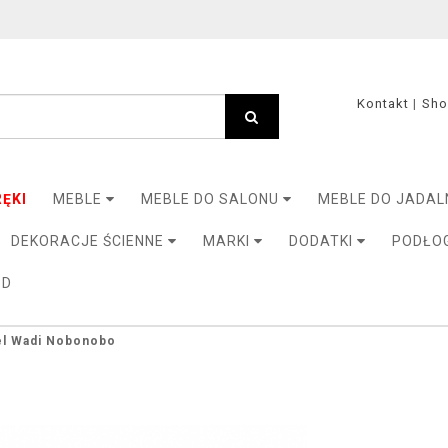
Kontakt
Sh
ĘKI
MEBLE
MEBLE DO SALONU
MEBLE DO JADAL
DEKORACJE ŚCIENNE
MARKI
DODATKI
PODŁO
3D
el Wadi Nobonobo