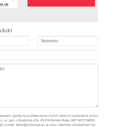
odukt
wyrażam zgodę na przetwarzanie moich danych osobowych przez
.o. ul. gen.J.Kustronia 47a, 43-316 Bielsko-Biała, NIP 5472194095 ,
232, e-mail: sklep@ordesign.pl, w celu i zakresie niezbędnym do