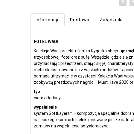
Informacje
Dostawa
Załączniki
FOTEL WADI
Kolekcja Wadi projektu Tomka Rygalika obejmuje mięk
trzyosobowej, fotel oraz pufę. Wszędzie, gdzie się z
przytłaczając przestrzeni, stając się jej charakter
mebli skonstruowane są z wąskich modułów. Tapice
pomaga utrzymać je w czystości. Kolekcja Wadi wpisuj
zdobywcą prestiżowych nagród – Must Have 2020 ora
typ
nierozkładany
wypełnienie
system SoftLayers™ – kompozycja specjalnie dobran
najlepszego komfortu selekcjonowane pierze naturaln
zamiany na wypełnienie antyalergiczne