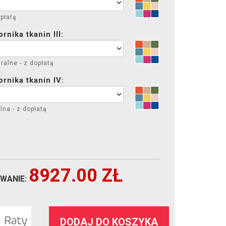
płatą
nika tkanin III:
ralne - z dopłatą
rnika tkanin IV:
lna - z dopłatą
8927.00
ZŁ
WANIE:
DODAJ DO KOSZYKA