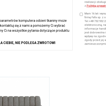
realizacji obsłu
z
Polityką prywat
Mam 16 lat i wy
firmę Fafa sp. z o
i parametrów komputera odcień tkaniny może
Tel.+48 732 932 2
elektroniczną, n
skontaktuj się z nami a pomożemy Ci wybrać
informacje handl
my Ci na wszystkie pytania dotyczące produktu
jest dobrowolna 
wpływy na zgodn
zgody przed jej 
 CIEBIE, NIE PODLEGA ZWROTOWI
zamieszczonym