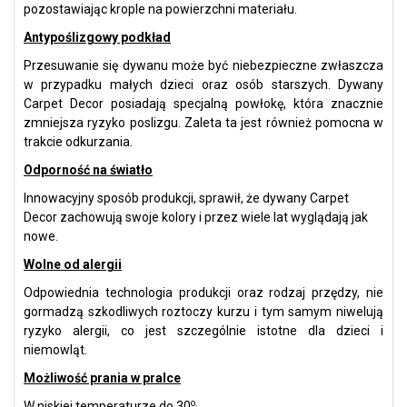
pozostawiając krople na powierzchni materiału.
Antypoślizgowy podkład
Przesuwanie się dywanu może być niebezpieczne zwłaszcza
w przypadku małych dzieci oraz osób starszych. Dywany
Carpet Decor posiadają specjalną powłokę, która znacznie
zmniejsza ryzyko poslizgu. Zaleta ta jest również pomocna w
trakcie odkurzania.
Odporność na światło
Innowacyjny sposób produkcji, sprawił, że dywany Carpet
Decor zachowują swoje kolory i przez wiele lat wyglądają jak
nowe.
Wolne od alergii
Odpowiednia technologia produkcji oraz rodzaj przędzy, nie
gormadzą szkodliwych roztoczy kurzu i tym samym niwelują
ryzyko alergii, co jest szczególnie istotne dla dzieci i
niemowląt.
Możliwość prania w pralce
o.
W niskiej temperaturze do 30