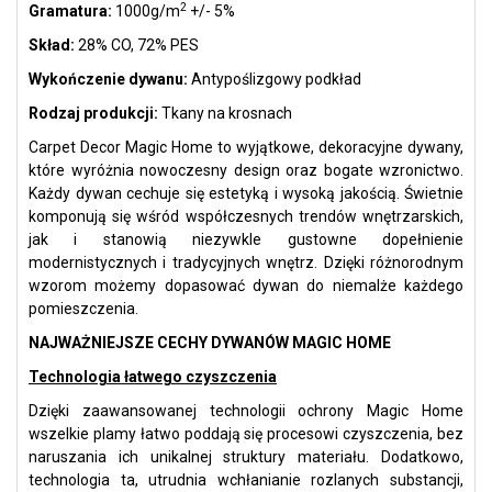
2
Gramatura:
1000g/m
+/- 5%
Skład:
28% CO, 72% PES
Wykończenie dywanu:
Antypoślizgowy podkład
Rodzaj produkcji:
Tkany na krosnach
Carpet Decor Magic Home to wyjątkowe, dekoracyjne dywany,
które wyróżnia nowoczesny design oraz bogate wzronictwo.
Każdy dywan cechuje się estetyką i wysoką jakością. Świetnie
komponują się wśród współczesnych trendów wnętrzarskich,
jak i stanowią niezywkle gustowne dopełnienie
modernistycznych i tradycyjnych wnętrz. Dzięki różnorodnym
wzorom możemy dopasować dywan do niemalże każdego
pomieszczenia.
NAJWAŻNIEJSZE CECHY DYWANÓW MAGIC HOME
Technologia łatwego czyszczenia
Dzięki zaawansowanej technologii ochrony Magic Home
wszelkie plamy łatwo poddają się procesowi czyszczenia, bez
naruszania ich unikalnej struktury materiału. Dodatkowo,
technologia ta, utrudnia wchłanianie rozlanych substancji,