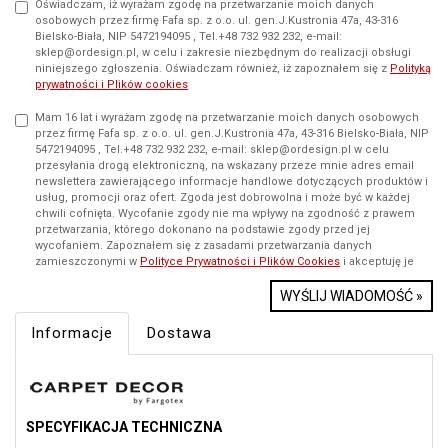
Oświadczam, iż wyrażam zgodę na przetwarzanie moich danych
osobowych przez firmę Fafa sp. z o.o. ul. gen.J.Kustronia 47a, 43-316
Bielsko-Biała, NIP 5472194095 , Tel.+48 732 932 232, e-mail:
sklep@ordesign.pl, w celu i zakresie niezbędnym do realizacji obsługi
niniejszego zgłoszenia. Oświadczam również, iż zapoznałem się z
Polityką
prywatności i Plików cookies
Mam 16 lat i wyrażam zgodę na przetwarzanie moich danych osobowych
przez firmę Fafa sp. z o.o. ul. gen.J.Kustronia 47a, 43-316 Bielsko-Biała, NIP
5472194095 , Tel.+48 732 932 232, e-mail: sklep@ordesign.pl w celu
przesyłania drogą elektroniczną, na wskazany przeze mnie adres email
newslettera zawierającego informacje handlowe dotyczących produktów i
usług, promocji oraz ofert. Zgoda jest dobrowolna i może być w każdej
chwili cofnięta. Wycofanie zgody nie ma wpływy na zgodność z prawem
przetwarzania, którego dokonano na podstawie zgody przed jej
wycofaniem. Zapoznałem się z zasadami przetwarzania danych
zamieszczonymi w
Polityce Prywatności i Plików Cookies
i akceptuję je
WYŚLIJ WIADOMOŚĆ »
Informacje
Dostawa
SPECYFIKACJA TECHNICZNA