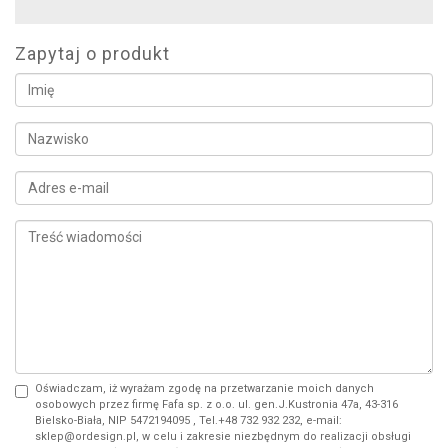
Zapytaj o produkt
Oświadczam, iż wyrażam zgodę na przetwarzanie moich danych
osobowych przez firmę Fafa sp. z o.o. ul. gen.J.Kustronia 47a, 43-316
Bielsko-Biała, NIP 5472194095 , Tel.+48 732 932 232, e-mail:
sklep@ordesign.pl, w celu i zakresie niezbędnym do realizacji obsługi