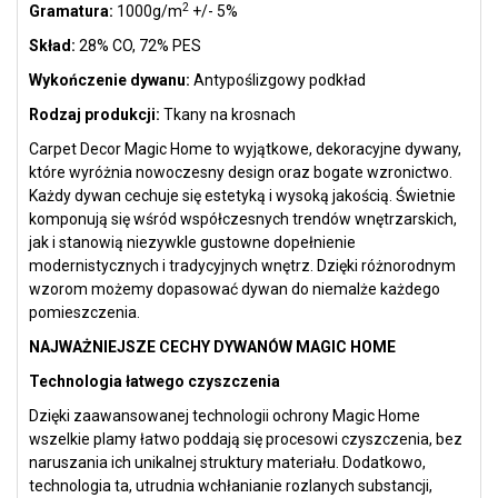
2
Gramatura:
1000g/m
+/- 5%
Skład:
28% CO, 72% PES
Wykończenie dywanu:
Antypoślizgowy podkład
Rodzaj produkcji:
Tkany na krosnach
Carpet Decor Magic Home to wyjątkowe, dekoracyjne dywany,
które wyróżnia nowoczesny design oraz bogate wzronictwo.
Każdy dywan cechuje się estetyką i wysoką jakością. Świetnie
komponują się wśród współczesnych trendów wnętrzarskich,
jak i stanowią niezywkle gustowne dopełnienie
modernistycznych i tradycyjnych wnętrz. Dzięki różnorodnym
wzorom możemy dopasować dywan do niemalże każdego
pomieszczenia.
NAJWAŻNIEJSZE CECHY DYWANÓW MAGIC HOME
Technologia łatwego czyszczenia
Dzięki zaawansowanej technologii ochrony Magic Home
wszelkie plamy łatwo poddają się procesowi czyszczenia, bez
naruszania ich unikalnej struktury materiału. Dodatkowo,
technologia ta, utrudnia wchłanianie rozlanych substancji,