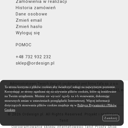
Zamówienia w realizacji
Historia zamówień
Dane osobowe
Zmień email
Zmień hasło
Wyloguj się
POMOC
+48 732 932 232
sklep@ordesign.pl
Administratorem Twoich danych osobowych jest firma Fafa sp. z o.o.
Ta strona korzysta z plików cookies aby świadczyć usługi na najwyższym poziomie.
adres: ul. gen.J.Kustronia 47a, 43-316 Bielsko-Biała, Tel.+48 732 932 232, e-
Korzystając ze strony zgadzasz się na używanie plików cookies, które są instalowane
mail: sklep@ordesign.pl
na Twoim urządzeniu. Możesz nie wyrazić zgody na ich stosowanie, dokonując
stosownych zmian w ustawieniach przeglądarki Internetowej. Więcej informacji
dotyczących stosowania plików cookies znajduje się w
Polityce Prywatności i Plików
Cookies
© 2026 Ordesign.pl. All Rights Reserved. Projekt i realizacja:
Zamknij
Tenit
Oprogramowanie sklepu internetowego Tenit Prosty Shop