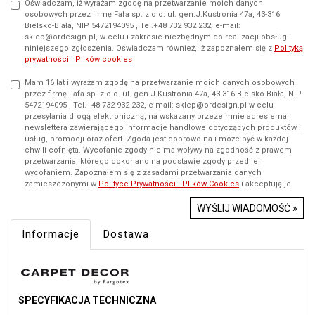
Oświadczam, iż wyrażam zgodę na przetwarzanie moich danych
osobowych przez firmę Fafa sp. z o.o. ul. gen.J.Kustronia 47a, 43-316
Bielsko-Biała, NIP 5472194095 , Tel.+48 732 932 232, e-mail:
sklep@ordesign.pl, w celu i zakresie niezbędnym do realizacji obsługi
niniejszego zgłoszenia. Oświadczam również, iż zapoznałem się z
Polityką
prywatności i Plików cookies
Mam 16 lat i wyrażam zgodę na przetwarzanie moich danych osobowych
przez firmę Fafa sp. z o.o. ul. gen.J.Kustronia 47a, 43-316 Bielsko-Biała, NIP
5472194095 , Tel.+48 732 932 232, e-mail: sklep@ordesign.pl w celu
przesyłania drogą elektroniczną, na wskazany przeze mnie adres email
newslettera zawierającego informacje handlowe dotyczących produktów i
usług, promocji oraz ofert. Zgoda jest dobrowolna i może być w każdej
chwili cofnięta. Wycofanie zgody nie ma wpływy na zgodność z prawem
przetwarzania, którego dokonano na podstawie zgody przed jej
wycofaniem. Zapoznałem się z zasadami przetwarzania danych
zamieszczonymi w
Polityce Prywatności i Plików Cookies
i akceptuję je
WYŚLIJ WIADOMOŚĆ »
Informacje
Dostawa
SPECYFIKACJA TECHNICZNA