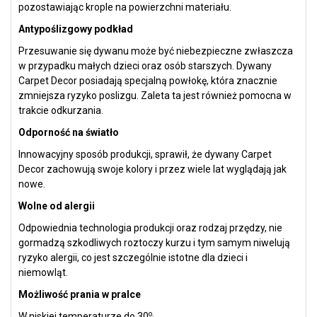
pozostawiając krople na powierzchni materiału.
Antypoślizgowy podkład
Przesuwanie się dywanu może być niebezpieczne zwłaszcza
w przypadku małych dzieci oraz osób starszych. Dywany
Carpet Decor posiadają specjalną powłokę, która znacznie
zmniejsza ryzyko poslizgu. Zaleta ta jest również pomocna w
trakcie odkurzania.
Odporność na światło
Innowacyjny sposób produkcji, sprawił, że dywany Carpet
Decor zachowują swoje kolory i przez wiele lat wyglądają jak
nowe.
Wolne od alergii
Odpowiednia technologia produkcji oraz rodzaj przędzy, nie
gormadzą szkodliwych roztoczy kurzu i tym samym niwelują
ryzyko alergii, co jest szczególnie istotne dla dzieci i
niemowląt.
Możliwość prania w pralce
o.
W niskiej temperaturze do 30