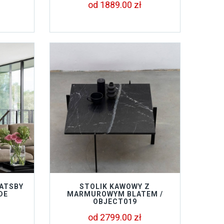
od 1889.00 zł
ATSBY
STOLIK KAWOWY Z
DE
MARMUROWYM BLATEM /
OBJECT019
od 2799.00 zł