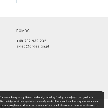
POMOC
+48 732 932 232
sklep@ordesign.pl
Ta strona korzysta z plików cookies aby świadczyć usługi na najwyższym poziomie.
Korzystając ze strony zgadzasz się na używanie plików cookies, które są instalowane na
Twoim urządzeniu. Możesz nie wyrazić zgody na ich stosowanie, dokonując stosownych
rdesign.pl