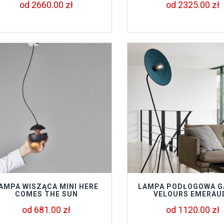
od 2660.00 zł
od 2325.00 zł
AMPA WISZĄCA MINI HERE
LAMPA PODŁOGOWA G
COMES THE SUN
VELOURS EMERAU
od 681.00 zł
od 1120.00 zł