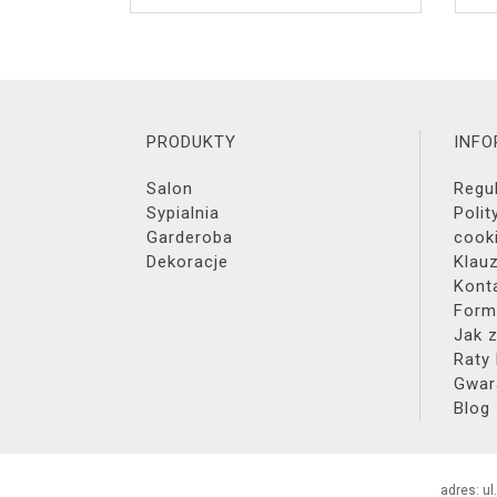
PRODUKTY
INF
Salon
Regu
Sypialnia
Polit
Garderoba
cook
Dekoracje
Klau
Kont
Form
Jak 
Raty
Gwar
Blog
adres: ul