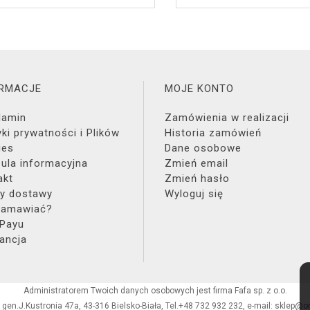
ORMACJE
MOJE KONTO
lamin
Zamówienia w realizacji
yki prywatności i Plików
Historia zamówień
ies
Dane osobowe
zula informacyjna
Zmień email
akt
Zmień hasło
y dostawy
Wyloguj się
zamawiać?
 Payu
ancja
Administratorem Twoich danych osobowych jest firma Fafa sp. z o.o.
. gen.J.Kustronia 47a, 43-316 Bielsko-Biała, Tel.+48 732 932 232, e-mail: sklep@o