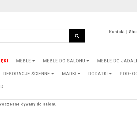
Kontakt
Sh
ĘKI
MEBLE
MEBLE DO SALONU
MEBLE DO JADAL
DEKORACJE ŚCIENNE
MARKI
DODATKI
PODŁO
3D
woczesne dywany do salonu