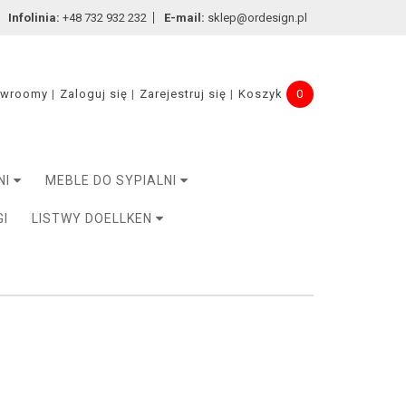
Infolinia:
+48 732 932 232
E-mail:
sklep@ordesign.pl
owroomy
Zaloguj się
Zarejestruj się
Koszyk
0
NI
MEBLE DO SYPIALNI
GI
LISTWY DOELLKEN