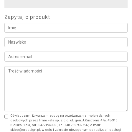
Zapytaj o produkt
Oświadczam, iż wyrażam zgodę na przetwarzanie moich danych
osobowych przez firmę Fafa sp. z o.o. ul. gen.J.Kustronia 47a, 43-316
Bielsko-Biała, NIP 5472194095 , Tel.+48 732 932 232, e-mail:
sklep@ordesign.pl, w celu i zakresie niezbędnym do realizacji obsługi