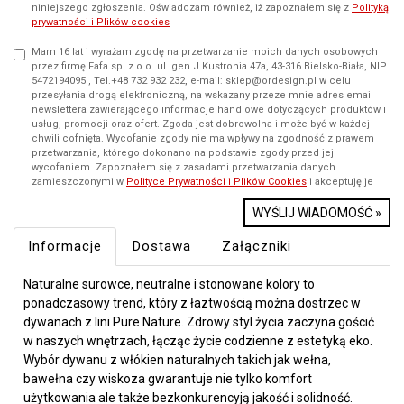
niniejszego zgłoszenia. Oświadczam również, iż zapoznałem się z
Polityką
prywatności i Plików cookies
Mam 16 lat i wyrażam zgodę na przetwarzanie moich danych osobowych
przez firmę Fafa sp. z o.o. ul. gen.J.Kustronia 47a, 43-316 Bielsko-Biała, NIP
5472194095 , Tel.+48 732 932 232, e-mail: sklep@ordesign.pl w celu
przesyłania drogą elektroniczną, na wskazany przeze mnie adres email
newslettera zawierającego informacje handlowe dotyczących produktów i
usług, promocji oraz ofert. Zgoda jest dobrowolna i może być w każdej
chwili cofnięta. Wycofanie zgody nie ma wpływy na zgodność z prawem
przetwarzania, którego dokonano na podstawie zgody przed jej
wycofaniem. Zapoznałem się z zasadami przetwarzania danych
zamieszczonymi w
Polityce Prywatności i Plików Cookies
i akceptuję je
WYŚLIJ WIADOMOŚĆ »
Informacje
Dostawa
Załączniki
Naturalne surowce, neutralne i stonowane kolory to
ponadczasowy trend, który z łaztwością można dostrzec w
dywanach z lini Pure Nature. Zdrowy styl życia zaczyna gościć
w naszych wnętrzach, łącząc życie codzienne z estetyką eko.
Wybór dywanu z włókien naturalnych takich jak wełna,
bawełna czy wiskoza gwarantuje nie tylko komfort
użytkowania ale także bezkonkurencyją jakość i solidność.