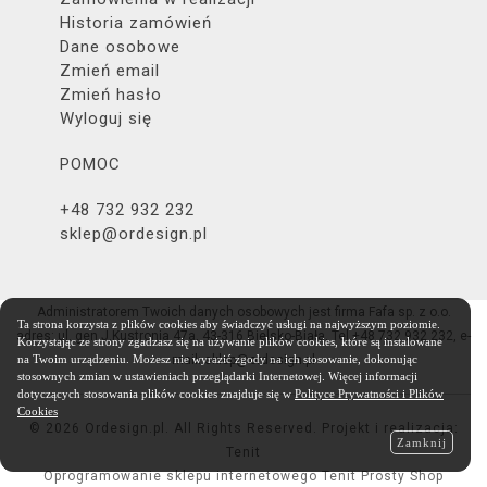
Historia zamówień
Dane osobowe
Zmień email
Zmień hasło
Wyloguj się
POMOC
+48 732 932 232
sklep@ordesign.pl
Administratorem Twoich danych osobowych jest firma Fafa sp. z o.o.
Ta strona korzysta z plików cookies aby świadczyć usługi na najwyższym poziomie.
adres: ul. gen.J.Kustronia 47a, 43-316 Bielsko-Biała, Tel.+48 732 932 232, e-
Korzystając ze strony zgadzasz się na używanie plików cookies, które są instalowane
mail: sklep@ordesign.pl
na Twoim urządzeniu. Możesz nie wyrazić zgody na ich stosowanie, dokonując
stosownych zmian w ustawieniach przeglądarki Internetowej. Więcej informacji
dotyczących stosowania plików cookies znajduje się w
Polityce Prywatności i Plików
Cookies
© 2026 Ordesign.pl. All Rights Reserved. Projekt i realizacja:
Zamknij
Tenit
Oprogramowanie sklepu internetowego Tenit Prosty Shop