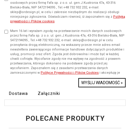
osobowych przez firmę Fafa sp. z o.o. ul. gen.J.Kustronia 47a, 43-316
Bielsko-Biała, NIP 5472194095 , Tel.+48 732 932 232, e-mail:
sklep@ordesign.pl, w celu i zakresie niezbędnym do realizacji obsługi
niniejszego zgłoszenia. Oświadczam również, iż zapoznałem się z
Polityką
prywatności i Plików cookies
Mam 16 lat i wyrażam zgodę na przetwarzanie moich danych osobowych
przez firmę Fafa sp. z o.o. ul. gen.J.Kustronia 47a, 43-316 Bielsko-Biała, NIP
5472194095 , Tel.+48 732 932 232, e-mail: sklep@ordesign.pl w celu
przesyłania drogą elektroniczną, na wskazany przeze mnie adres email
newslettera zawierającego informacje handlowe dotyczących produktów i
usług, promocji oraz ofert. Zgoda jest dobrowolna i może być w każdej
chwili cofnięta. Wycofanie zgody nie ma wpływy na zgodność z prawem
przetwarzania, którego dokonano na podstawie zgody przed jej
wycofaniem. Zapoznałem się z zasadami przetwarzania danych
zamieszczonymi w
Polityce Prywatności i Plików Cookies
i akceptuję je
WYŚLIJ WIADOMOŚĆ »
Dostawa
Załączniki
POLECANE PRODUKTY