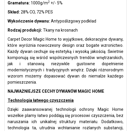
2
Gramatura:
1000g/m
+/- 5%
Skład:
28% CO, 72% PES
Wykończenie dywanu:
Antypoślizgowy podkład
Rodzaj produkcji:
Tkany na krosnach
Carpet Decor Magic Home to wyjątkowe, dekoracyjne dywany,
które wyróżnia nowoczesny design oraz bogate wzronictwo.
Każdy dywan cechuje się estetyką i wysoką jakością. Świetnie
komponują się wśród współczesnych trendów wnętrzarskich,
jak i stanowią niezywkle gustowne dopełnienie
modernistycznych i tradycyjnych wnętrz. Dzięki różnorodnym
wzorom możemy dopasować dywan do niemalże każdego
pomieszczenia.
NAJWAŻNIEJSZE CECHY DYWANÓW MAGIC HOME
Technologia łatwego czyszczenia
Dzięki zaawansowanej technologii ochrony Magic Home
wszelkie plamy łatwo poddają się procesowi czyszczenia, bez
naruszania ich unikalnej struktury materiału. Dodatkowo,
technologia ta, utrudnia wchłanianie rozlanych substancji,