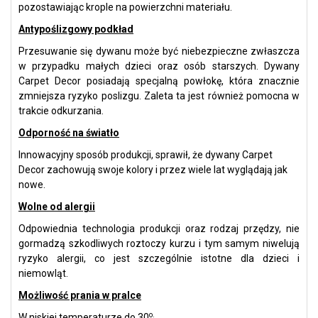
pozostawiając krople na powierzchni materiału.
Antypoślizgowy podkład
Przesuwanie się dywanu może być niebezpieczne zwłaszcza
w przypadku małych dzieci oraz osób starszych. Dywany
Carpet Decor posiadają specjalną powłokę, która znacznie
zmniejsza ryzyko poslizgu. Zaleta ta jest również pomocna w
trakcie odkurzania.
Odporność na światło
Innowacyjny sposób produkcji, sprawił, że dywany Carpet
Decor zachowują swoje kolory i przez wiele lat wyglądają jak
nowe.
Wolne od alergii
Odpowiednia technologia produkcji oraz rodzaj przędzy, nie
gormadzą szkodliwych roztoczy kurzu i tym samym niwelują
ryzyko alergii, co jest szczególnie istotne dla dzieci i
niemowląt.
Możliwość prania w pralce
o.
W niskiej temperaturze do 30