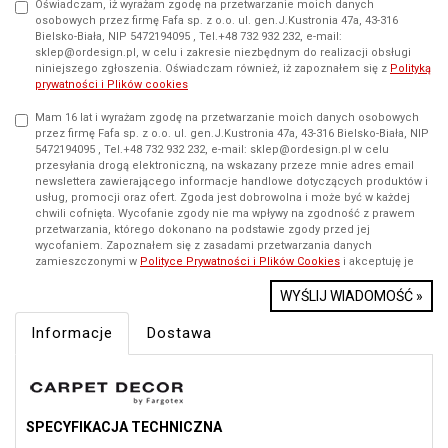
Oświadczam, iż wyrażam zgodę na przetwarzanie moich danych
osobowych przez firmę Fafa sp. z o.o. ul. gen.J.Kustronia 47a, 43-316
Bielsko-Biała, NIP 5472194095 , Tel.+48 732 932 232, e-mail:
sklep@ordesign.pl, w celu i zakresie niezbędnym do realizacji obsługi
niniejszego zgłoszenia. Oświadczam również, iż zapoznałem się z
Polityką
prywatności i Plików cookies
Mam 16 lat i wyrażam zgodę na przetwarzanie moich danych osobowych
przez firmę Fafa sp. z o.o. ul. gen.J.Kustronia 47a, 43-316 Bielsko-Biała, NIP
5472194095 , Tel.+48 732 932 232, e-mail: sklep@ordesign.pl w celu
przesyłania drogą elektroniczną, na wskazany przeze mnie adres email
newslettera zawierającego informacje handlowe dotyczących produktów i
usług, promocji oraz ofert. Zgoda jest dobrowolna i może być w każdej
chwili cofnięta. Wycofanie zgody nie ma wpływy na zgodność z prawem
przetwarzania, którego dokonano na podstawie zgody przed jej
wycofaniem. Zapoznałem się z zasadami przetwarzania danych
zamieszczonymi w
Polityce Prywatności i Plików Cookies
i akceptuję je
WYŚLIJ WIADOMOŚĆ »
Informacje
Dostawa
SPECYFIKACJA TECHNICZNA