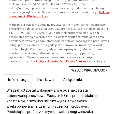
osobowych przez firmę Fafa sp. z o.o. ul. gen.J.Kustronia 47a, 43-316
Bielsko-Biała, NIP 5472194095 , Tel.+48 732 932 232, e-mail:
sklep@ordesign.pl, w celu i zakresie niezbędnym do realizacji obsługi
niniejszego zgłoszenia. Oświadczam również, iż zapoznałem się z
Polityką
prywatności i Plików cookies
Mam 16 lat i wyrażam zgodę na przetwarzanie moich danych osobowych
przez firmę Fafa sp. z o.o. ul. gen.J.Kustronia 47a, 43-316 Bielsko-Biała, NIP
5472194095 , Tel.+48 732 932 232, e-mail: sklep@ordesign.pl w celu
przesyłania drogą elektroniczną, na wskazany przeze mnie adres email
newslettera zawierającego informacje handlowe dotyczących produktów i
usług, promocji oraz ofert. Zgoda jest dobrowolna i może być w każdej
chwili cofnięta. Wycofanie zgody nie ma wpływy na zgodność z prawem
przetwarzania, którego dokonano na podstawie zgody przed jej
wycofaniem. Zapoznałem się z zasadami przetwarzania danych
zamieszczonymi w
Polityce Prywatności i Plików Cookies
i akceptuję je
WYŚLIJ WIADOMOŚĆ »
Informacje
Dostawa
Załączniki
Wieszak K3 został wykonany z wysokiej jakości stali
lakierowanej proszkowo. Wieszak K3 ma prostą i stabilną
konstrukcję, a swój industrialny wyraz zawdzięcza
wyeksponowanym, czarnym łączeniom śrubowym.
Prostokątne profile, z których powstały nogi wieszaka,