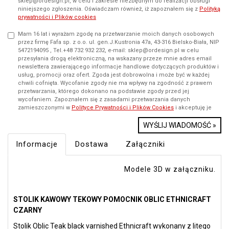
sklep@ordesign.pl, w celu i zakresie niezbędnym do realizacji obsługi
niniejszego zgłoszenia. Oświadczam również, iż zapoznałem się z
Polityką
prywatności i Plików cookies
Mam 16 lat i wyrażam zgodę na przetwarzanie moich danych osobowych
przez firmę Fafa sp. z o.o. ul. gen.J.Kustronia 47a, 43-316 Bielsko-Biała, NIP
5472194095 , Tel.+48 732 932 232, e-mail: sklep@ordesign.pl w celu
przesyłania drogą elektroniczną, na wskazany przeze mnie adres email
newslettera zawierającego informacje handlowe dotyczących produktów i
usług, promocji oraz ofert. Zgoda jest dobrowolna i może być w każdej
chwili cofnięta. Wycofanie zgody nie ma wpływy na zgodność z prawem
przetwarzania, którego dokonano na podstawie zgody przed jej
wycofaniem. Zapoznałem się z zasadami przetwarzania danych
zamieszczonymi w
Polityce Prywatności i Plików Cookies
i akceptuję je
WYŚLIJ WIADOMOŚĆ »
Informacje
Dostawa
Załączniki
Modele 3D w załączniku.
STOLIK KAWOWY TEKOWY POMOCNIK OBLIC ETHNICRAFT
CZARNY
Stolik Oblic Teak black varnished Ethnicraft wykonany z litego