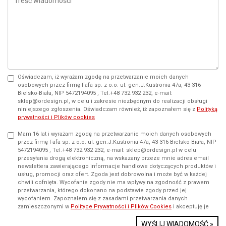
Oświadczam, iż wyrażam zgodę na przetwarzanie moich danych
osobowych przez firmę Fafa sp. z o.o. ul. gen.J.Kustronia 47a, 43-316
Bielsko-Biała, NIP 5472194095 , Tel.+48 732 932 232, e-mail:
sklep@ordesign.pl, w celu i zakresie niezbędnym do realizacji obsługi
niniejszego zgłoszenia. Oświadczam również, iż zapoznałem się z
Polityką
prywatności i Plików cookies
Mam 16 lat i wyrażam zgodę na przetwarzanie moich danych osobowych
przez firmę Fafa sp. z o.o. ul. gen.J.Kustronia 47a, 43-316 Bielsko-Biała, NIP
5472194095 , Tel.+48 732 932 232, e-mail: sklep@ordesign.pl w celu
przesyłania drogą elektroniczną, na wskazany przeze mnie adres email
newslettera zawierającego informacje handlowe dotyczących produktów i
usług, promocji oraz ofert. Zgoda jest dobrowolna i może być w każdej
chwili cofnięta. Wycofanie zgody nie ma wpływy na zgodność z prawem
przetwarzania, którego dokonano na podstawie zgody przed jej
wycofaniem. Zapoznałem się z zasadami przetwarzania danych
zamieszczonymi w
Polityce Prywatności i Plików Cookies
i akceptuję je
WYŚLIJ WIADOMOŚĆ »