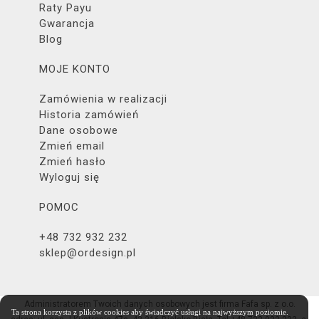
Raty Payu
Gwarancja
Blog
MOJE KONTO
Zamówienia w realizacji
Historia zamówień
Dane osobowe
Zmień email
Zmień hasło
Wyloguj się
POMOC
+48 732 932 232
sklep@ordesign.pl
Administratorem Twoich danych osobowych jest firma Fafa sp. z o.o.
Ta strona korzysta z plików cookies aby świadczyć usługi na najwyższym poziomie.