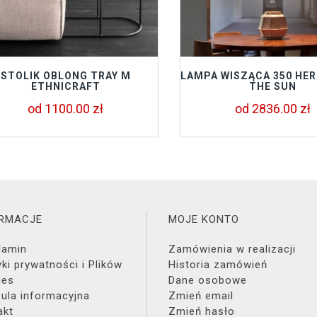
STOLIK OBLONG TRAY M
LAMPA WISZĄCA 350 HE
ETHNICRAFT
THE SUN
od 1100.00 zł
od 2836.00 zł
ORMACJE
MOJE KONTO
lamin
Zamówienia w realizacji
yki prywatności i Plików
Historia zamówień
ies
Dane osobowe
zula informacyjna
Zmień email
akt
Zmień hasło