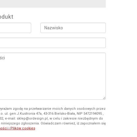
odukt
wyrażam zgodę na przetwarzanie moich danych osobowych przez
.o. ul. gen.J.Kustronia 47a, 43-316 Bielsko-Biała, NIP 5472194095 ,
232, e-mail: sklep@ordesign.pl, w celu i zakresie niezbędnym do
gi niniejszego zgłoszenia. Oświadczam również, iż zapoznałem się
ności i Plików cookies