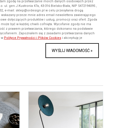
rażam zgodę na przetwarzanie moich danych osobowych przez
.o. ul. gen.J.Kustronia 47a, 43-316 Bielsko-Biała, NIP 5472194095 ,
32, e-mail: sklep@ordesign.pl w celu przesyłania drogą
a wskazany przeze mnie adres email newslettera zawierającego
owe dotyczących produktów i usług, promocji oraz ofert. Zgoda
i może być w każdej chwili cofnięta. Wycofanie zgody nie ma
ość z prawem przetwarzania, którego dokonano na podstawie
wycofaniem. Zapoznałem się z zasadami przetwarzania danych
i w
Polityce Prywatności i Plików Cookies
i akceptuję je
WYŚLIJ WIADOMOŚĆ »