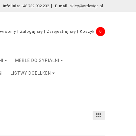
Infolinia:
+48 732 932 232
E-mail:
sklep@ordesign.pl
owroomy
Zaloguj się
Zarejestruj się
Koszyk
0
NI
MEBLE DO SYPIALNI
GI
LISTWY DOELLKEN