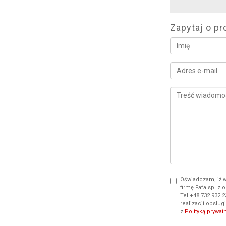
Zapytaj o pr
Oświadczam, iż 
firmę Fafa sp. z o
Tel.+48 732 932 
realizacji obsłu
z
Polityką prywat