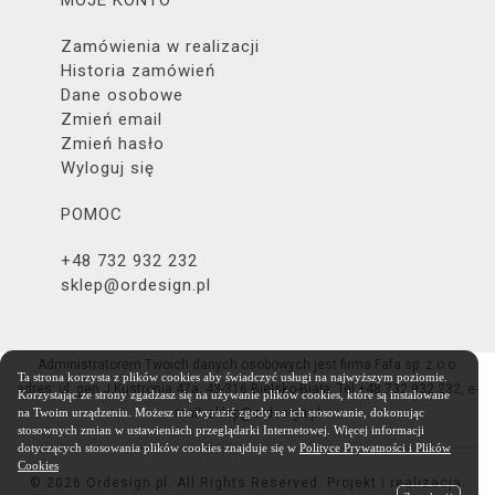
MOJE KONTO
Zamówienia w realizacji
Historia zamówień
Dane osobowe
Zmień email
Zmień hasło
Wyloguj się
POMOC
+48 732 932 232
sklep@ordesign.pl
Administratorem Twoich danych osobowych jest firma Fafa sp. z o.o.
Ta strona korzysta z plików cookies aby świadczyć usługi na najwyższym poziomie.
adres: ul. gen.J.Kustronia 47a, 43-316 Bielsko-Biała, Tel.+48 732 932 232, e-
Korzystając ze strony zgadzasz się na używanie plików cookies, które są instalowane
na Twoim urządzeniu. Możesz nie wyrazić zgody na ich stosowanie, dokonując
mail: sklep@ordesign.pl
stosownych zmian w ustawieniach przeglądarki Internetowej. Więcej informacji
dotyczących stosowania plików cookies znajduje się w
Polityce Prywatności i Plików
Cookies
© 2026 Ordesign.pl. All Rights Reserved. Projekt i realizacja: