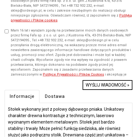
osobowych przez firmę Fafa sp. z o.o. ul. gen.J.Kustronia 47a, 43-316
Bielsko-Biała, NIP 5472194095 , Tel.+48 732 932 232, e-mail:
sklep@ordesign.pl, w celu i zakresie niezbędnym do realizacji obsługi
niniejszego zgłoszenia. Oświadczam również, iż zapoznałem się z
Polityką
prywatności i Plików cookies
Mam 16 lat i wyrażam zgodę na przetwarzanie moich danych osobowych
przez firmę Fafa sp. z o.o. ul. gen.J.Kustronia 47a, 43-316 Bielsko-Biała, NIP
5472194095 , Tel.+48 732 932 232, e-mail: sklep@ordesign.pl w celu
przesyłania drogą elektroniczną, na wskazany przeze mnie adres email
newslettera zawierającego informacje handlowe dotyczących produktów i
usług, promocji oraz ofert. Zgoda jest dobrowolna i może być w każdej
chwili cofnięta. Wycofanie zgody nie ma wpływy na zgodność z prawem
przetwarzania, którego dokonano na podstawie zgody przed jej
wycofaniem. Zapoznałem się z zasadami przetwarzania danych
zamieszczonymi w
Polityce Prywatności i Plików Cookies
i akceptuję je
WYŚLIJ WIADOMOŚĆ »
Informacje
Dostawa
Stołek wykonany jest z połowy dębowego pniaka. Unikatowy
charakter drewna kontrastuje z technicznym, laserowo
wycinanym elementem metalowym. Stołek jest bardzo
stabilny i trwały. Może pełnić funkcję siedziska, ale również
służyć jako podręczny stolik. Drewniana część jest unikatowa –