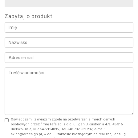
Zapytaj o produkt
Oświadczam, iż wyrażam zgodę na przetwarzanie moich danych
osobowych przez firmę Fafa sp. z o.o. ul. gen.J.Kustronia 47a, 43-316
Bielsko-Biała, NIP 5472194095 , Tel.+48 732 932 232, e-mail:
sklep@ordesign.pl, w celu i zakresie niezbędnym do realizacji obsługi