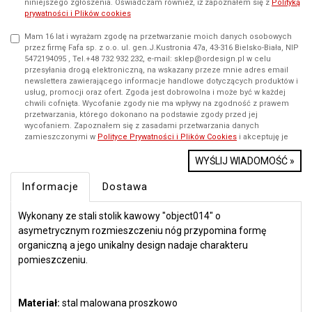
niniejszego zgłoszenia. Oświadczam również, iż zapoznałem się z
Polityką
prywatności i Plików cookies
Mam 16 lat i wyrażam zgodę na przetwarzanie moich danych osobowych
przez firmę Fafa sp. z o.o. ul. gen.J.Kustronia 47a, 43-316 Bielsko-Biała, NIP
5472194095 , Tel.+48 732 932 232, e-mail: sklep@ordesign.pl w celu
przesyłania drogą elektroniczną, na wskazany przeze mnie adres email
newslettera zawierającego informacje handlowe dotyczących produktów i
usług, promocji oraz ofert. Zgoda jest dobrowolna i może być w każdej
chwili cofnięta. Wycofanie zgody nie ma wpływy na zgodność z prawem
przetwarzania, którego dokonano na podstawie zgody przed jej
wycofaniem. Zapoznałem się z zasadami przetwarzania danych
zamieszczonymi w
Polityce Prywatności i Plików Cookies
i akceptuję je
WYŚLIJ WIADOMOŚĆ »
Informacje
Dostawa
Wykonany ze stali stolik kawowy "object014" o
asymetrycznym rozmieszczeniu nóg przypomina formę
organiczną a jego unikalny design nadaje charakteru
pomieszczeniu.
Materiał:
stal malowana proszkowo