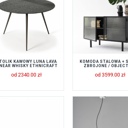
TOLIK KAWOWY LUNA LAVA
KOMODA STALOWA + 
INEAR WHISKY ETHNICRAFT
ZBROJONE / OBJEC
od 2340.00 zł
od 3599.00 zł