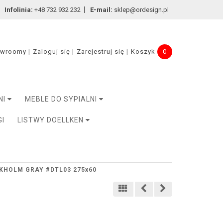
Infolinia:
+48 732 932 232
E-mail:
sklep@ordesign.pl
owroomy
Zaloguj się
Zarejestruj się
Koszyk
0
NI
MEBLE DO SYPIALNI
GI
LISTWY DOELLKEN
OKHOLM GRAY #DTL03 275x60