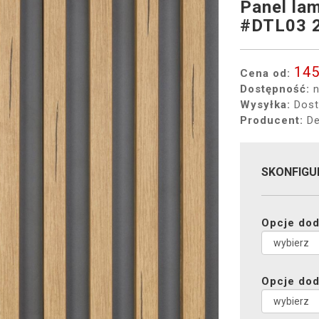
Panel l
#DTL03 
145
Cena od:
Dostępność:
n
Wysyłka:
Dost
Producent:
De
SKONFIGU
Opcje dod
Opcje dod