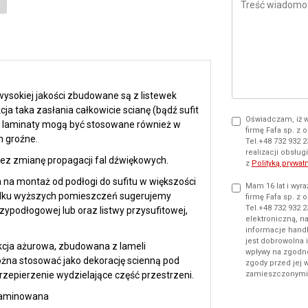
sokiej jakości zbudowane są z listewek
a taka zasłania całkowicie scianę (bądź sufit
Oświadczam, iż 
ji laminaty mogą być stosowane również w
firmę Fafa sp. z o
h groźne.
Tel.+48 732 932 
realizacji obsłu
z zmianę propagacji fal dźwiękowych.
z
Polityką prywat
na montaż od podłogi do sufitu w większości
Mam 16 lat i wy
dku wyższych pomieszczeń sugerujemy
firmę Fafa sp. z o
Tel.+48 732 932 2
ypodłogowej lub oraz listwy przysufitowej,
elektroniczną, n
informacje handl
jest dobrowolna 
kcja ażurowa, zbudowana z lameli
wpływy na zgodn
żna stosować jako dekorację scienną pod
zgody przed jej 
przepierzenie wydzielające część przestrzeni.
zamieszczonym
 laminowana