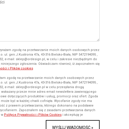
wyrażam zgodę na przetwarzanie moich danych osobowych przez
.o. ul. gen.J.Kustronia 47a, 43-316 Bielsko-Biała, NIP 5472194095 ,
232, e-mail: sklep@ordesign.pl, w celu i zakresie niezbędnym do
gi niniejszego zgłoszenia. Oświadczam również, iż zapoznałem się
ności i Plików cookies
rażam zgodę na przetwarzanie moich danych osobowych przez
.o. ul. gen.J.Kustronia 47a, 43-316 Bielsko-Biała, NIP 5472194095 ,
32, e-mail: sklep@ordesign.pl w celu przesyłania drogą
a wskazany przeze mnie adres email newslettera zawierającego
owe dotyczących produktów i usług, promocji oraz ofert. Zgoda
i może być w każdej chwili cofnięta. Wycofanie zgody nie ma
ość z prawem przetwarzania, którego dokonano na podstawie
wycofaniem. Zapoznałem się z zasadami przetwarzania danych
i w
Polityce Prywatności i Plików Cookies
i akceptuję je
WYŚLIJ WIADOMOŚĆ »