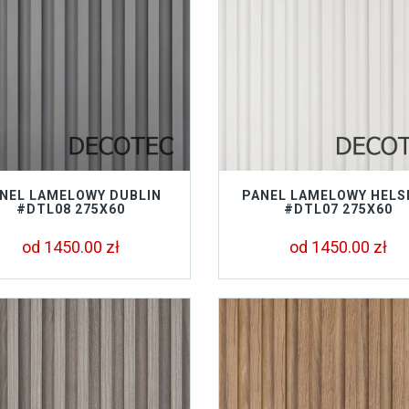
NEL LAMELOWY DUBLIN
PANEL LAMELOWY HELS
#DTL08 275X60
#DTL07 275X60
od 1450.00 zł
od 1450.00 zł