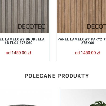
EL LAMELOWY BRUKSELA
PANEL LAMELOWY PARYŻ 
#DTL04 275X60
275X60
od 1450.00 zł
od 1450.00 zł
POLECANE PRODUKTY