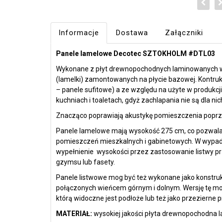
Informacje
Dostawa
Załączniki
Panele lamelowe Decotec SZTOKHOLM #DTL03
Wykonane z płyt drewnopochodnych laminowanych wy
(lamelki) zamontowanych na płycie bazowej. Kontrukcj
– panele sufitowe) a ze względu na użyte w produkc
kuchniach i toaletach, gdyż zachlapania nie są dla nic
Znacząco poprawiają akustykę pomieszczenia poprze
Panele lamelowe mają wysokość 275 cm, co pozwala 
pomieszczeń mieszkalnych i gabinetowych. W wypa
wypełnienie wysokości przez zastosowanie listwy prz
gzymsu lub fasety.
Panele listwowe mog być też wykonane jako konstru
połączonych wieńcem górnym i dolnym. Wersję tę mo
którą widoczne jest podłoże lub też jako przezierne 
MATERIAŁ:
wysokiej jakości płyta drewnopochodna