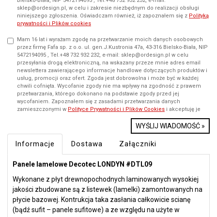
Bielsko-Biała, NIP 5472194095 , Tel.+48 732 932 232, e-mail:
sklep@ordesign.pl, w celu i zakresie niezbędnym do realizacji obsługi
niniejszego zgłoszenia. Oświadczam również, iż zapoznałem się z
Polityką
prywatności i Plików cookies
Mam 16 lat i wyrażam zgodę na przetwarzanie moich danych osobowych
przez firmę Fafa sp. z o.o. ul. gen.J.Kustronia 47a, 43-316 Bielsko-Biała, NIP
5472194095 , Tel.+48 732 932 232, e-mail: sklep@ordesign.pl w celu
przesyłania drogą elektroniczną, na wskazany przeze mnie adres email
newslettera zawierającego informacje handlowe dotyczących produktów i
usług, promocji oraz ofert. Zgoda jest dobrowolna i może być w każdej
chwili cofnięta. Wycofanie zgody nie ma wpływy na zgodność z prawem
przetwarzania, którego dokonano na podstawie zgody przed jej
wycofaniem. Zapoznałem się z zasadami przetwarzania danych
zamieszczonymi w
Polityce Prywatności i Plików Cookies
i akceptuję je
WYŚLIJ WIADOMOŚĆ »
Informacje
Dostawa
Załączniki
Panele lamelowe Decotec LONDYN #DTL09
Wykonane z płyt drewnopochodnych laminowanych wysokiej
jakości zbudowane są z listewek (lamelki) zamontowanych na
płycie bazowej. Kontrukcja taka zasłania całkowicie scianę
(bądź sufit – panele sufitowe) a ze względu na użyte w