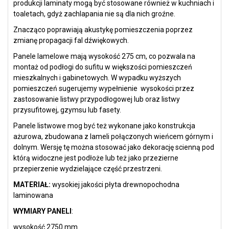
produkcji laminaty mogą być stosowane również w kuchniach i
toaletach, gdyż zachlapania nie są dla nich groźne.
Znacząco poprawiają akustykę pomieszczenia poprzez
zmianę propagacji fal dźwiękowych.
Panele lamelowe mają wysokość 275 cm, co pozwala na
montaż od podłogi do sufitu w większości pomieszczeń
mieszkalnych i gabinetowych. W wypadku wyższych
pomieszczeń sugerujemy wypełnienie wysokości przez
zastosowanie listwy przypodłogowej lub oraz listwy
przysufitowej, gzymsu lub fasety.
Panele listwowe mog być też wykonane jako konstrukcja
ażurowa, zbudowana z lameli połączonych wieńcem górnym i
dolnym. Wersję tę można stosować jako dekorację scienną pod
którą widoczne jest podłoże lub też jako przezierne
przepierzenie wydzielające część przestrzeni.
MATERIAŁ:
wysokiej jakości płyta drewnopochodna
laminowana
WYMIARY PANELI
:
wysokość 2750 mm