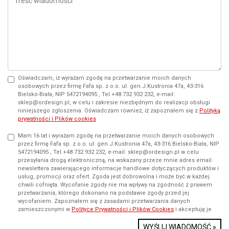
Oświadczam, iż wyrażam zgodę na przetwarzanie moich danych
osobowych przez firmę Fafa sp. z o.o. ul. gen.J.Kustronia 47a, 43-316
Bielsko-Biała, NIP 5472194095 , Tel.+48 732 932 232, e-mail:
sklep@ordesign.pl, w celu i zakresie niezbędnym do realizacji obsługi
niniejszego zgłoszenia. Oświadczam również, iż zapoznałem się z
Polityką
prywatności i Plików cookies
Mam 16 lat i wyrażam zgodę na przetwarzanie moich danych osobowych
przez firmę Fafa sp. z o.o. ul. gen.J.Kustronia 47a, 43-316 Bielsko-Biała, NIP
5472194095 , Tel.+48 732 932 232, e-mail: sklep@ordesign.pl w celu
przesyłania drogą elektroniczną, na wskazany przeze mnie adres email
newslettera zawierającego informacje handlowe dotyczących produktów i
usług, promocji oraz ofert. Zgoda jest dobrowolna i może być w każdej
chwili cofnięta. Wycofanie zgody nie ma wpływy na zgodność z prawem
przetwarzania, którego dokonano na podstawie zgody przed jej
wycofaniem. Zapoznałem się z zasadami przetwarzania danych
zamieszczonymi w
Polityce Prywatności i Plików Cookies
i akceptuję je
WYŚLIJ WIADOMOŚĆ »