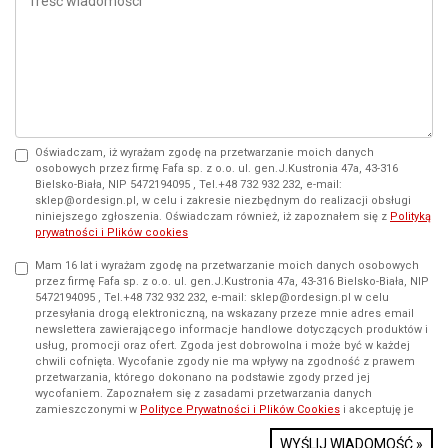
Oświadczam, iż wyrażam zgodę na przetwarzanie moich danych
osobowych przez firmę Fafa sp. z o.o. ul. gen.J.Kustronia 47a, 43-316
Bielsko-Biała, NIP 5472194095 , Tel.+48 732 932 232, e-mail:
sklep@ordesign.pl, w celu i zakresie niezbędnym do realizacji obsługi
niniejszego zgłoszenia. Oświadczam również, iż zapoznałem się z
Polityką
prywatności i Plików cookies
Mam 16 lat i wyrażam zgodę na przetwarzanie moich danych osobowych
przez firmę Fafa sp. z o.o. ul. gen.J.Kustronia 47a, 43-316 Bielsko-Biała, NIP
5472194095 , Tel.+48 732 932 232, e-mail: sklep@ordesign.pl w celu
przesyłania drogą elektroniczną, na wskazany przeze mnie adres email
newslettera zawierającego informacje handlowe dotyczących produktów i
usług, promocji oraz ofert. Zgoda jest dobrowolna i może być w każdej
chwili cofnięta. Wycofanie zgody nie ma wpływy na zgodność z prawem
przetwarzania, którego dokonano na podstawie zgody przed jej
wycofaniem. Zapoznałem się z zasadami przetwarzania danych
zamieszczonymi w
Polityce Prywatności i Plików Cookies
i akceptuję je
WYŚLIJ WIADOMOŚĆ »