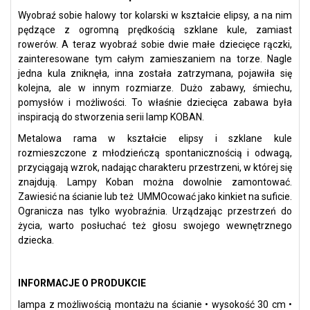
Wyobraź sobie halowy tor kolarski w kształcie elipsy, a na nim
pędzące z ogromną prędkością szklane kule, zamiast
rowerów. A teraz wyobraź sobie dwie małe dziecięce rączki,
zainteresowane tym całym zamieszaniem na torze. Nagle
jedna kula zniknęła, inna została zatrzymana, pojawiła się
kolejna, ale w innym rozmiarze. Dużo zabawy, śmiechu,
pomysłów i możliwości. To właśnie dziecięca zabawa była
inspiracją do stworzenia serii lamp KOBAN.
Metalowa rama w kształcie elipsy i szklane kule
rozmieszczone z młodzieńczą spontanicznością i odwagą,
przyciągają wzrok, nadając charakteru przestrzeni, w której się
znajdują. Lampy Koban można dowolnie zamontować.
Zawiesić na ścianie lub też UMMOcować jako kinkiet na suficie.
Ogranicza nas tylko wyobraźnia. Urządzając przestrzeń do
życia, warto posłuchać też głosu swojego wewnętrznego
dziecka.
INFORMACJE O PRODUKCIE
lampa z możliwością montażu na ścianie • wysokość 30 cm •