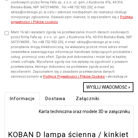
osobowych przez firmę Fafa sp. z o.o. ul. gen.J.Kustronia 47a, 43-316
Bielsko-Biała, NIP 5472194095 , Tel.+48 732 932 232, e-mail:
sklep@ordesign.pl, w celu i zakresie niezbędnym do realizacji obsługi
niniejszego zgłoszenia. Oświadczam również, iż zapoznałem się z
Polityką
prywatności i Plików cookies
Mam 16 lat i wyrażam zgodę na przetwarzanie moich danych osobowych
przez firmę Fafa sp. z o.o. ul. gen.J.Kustronia 47a, 43-316 Bielsko-Biała, NIP
5472194095 , Tel.+48 732 932 232, e-mail: sklep@ordesign.pl w celu
przesyłania drogą elektroniczną, na wskazany przeze mnie adres email
newslettera zawierającego informacje handlowe dotyczących produktów i
usług, promocji oraz ofert. Zgoda jest dobrowolna i może być w każdej
chwili cofnięta. Wycofanie zgody nie ma wpływy na zgodność z prawem
przetwarzania, którego dokonano na podstawie zgody przed jej
wycofaniem. Zapoznałem się z zasadami przetwarzania danych
zamieszczonymi w
Polityce Prywatności i Plików Cookies
i akceptuję je
WYŚLIJ WIADOMOŚĆ »
Informacje
Dostawa
Załączniki
Karta techniczna
oraz modele 3D w załączniku
KOBAN D lampa ścienna / kinkiet