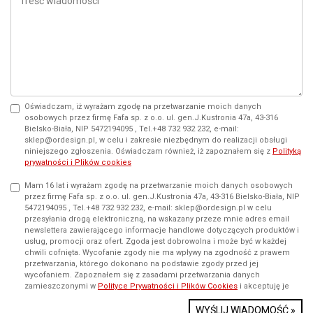
Oświadczam, iż wyrażam zgodę na przetwarzanie moich danych
osobowych przez firmę Fafa sp. z o.o. ul. gen.J.Kustronia 47a, 43-316
Bielsko-Biała, NIP 5472194095 , Tel.+48 732 932 232, e-mail:
sklep@ordesign.pl, w celu i zakresie niezbędnym do realizacji obsługi
niniejszego zgłoszenia. Oświadczam również, iż zapoznałem się z
Polityką
prywatności i Plików cookies
Mam 16 lat i wyrażam zgodę na przetwarzanie moich danych osobowych
przez firmę Fafa sp. z o.o. ul. gen.J.Kustronia 47a, 43-316 Bielsko-Biała, NIP
5472194095 , Tel.+48 732 932 232, e-mail: sklep@ordesign.pl w celu
przesyłania drogą elektroniczną, na wskazany przeze mnie adres email
newslettera zawierającego informacje handlowe dotyczących produktów i
usług, promocji oraz ofert. Zgoda jest dobrowolna i może być w każdej
chwili cofnięta. Wycofanie zgody nie ma wpływy na zgodność z prawem
przetwarzania, którego dokonano na podstawie zgody przed jej
wycofaniem. Zapoznałem się z zasadami przetwarzania danych
zamieszczonymi w
Polityce Prywatności i Plików Cookies
i akceptuję je
WYŚLIJ WIADOMOŚĆ »