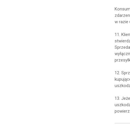
Konsume
zdarzen
w razie
11. Kli
stwierd
Sprzeda
wyłączn
przesyłk
12. Spr
kupując
uszkodz
13. Jeż
uszkodz
powierz