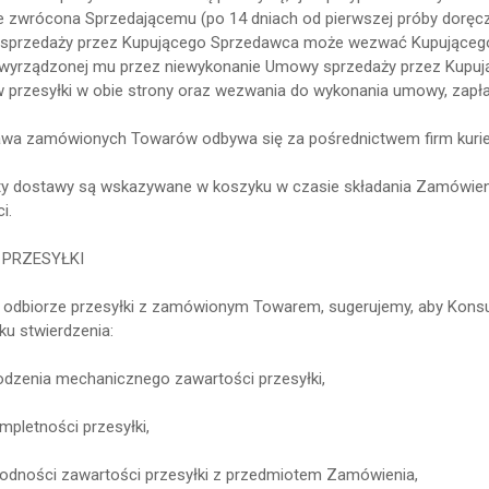
e zwrócona Sprzedającemu (po 14 dniach od pierwszej próby doręczeni
przedaży przez Kupującego Sprzedawca może wezwać Kupującego do
wyrządzonej mu przez niewykonanie Umowy sprzedaży przez Kupują
 przesyłki w obie strony oraz wezwania do wykonania umowy, zapła
awa zamówionych Towarów odbywa się za pośrednictwem
firm kuri
ty dostawy są wskazywane w koszyku w czasie składania Zamówien
i.
 PRZESYŁKI
y odbiorze przesyłki z zamówionym Towarem, sugerujemy, aby Konsu
ku stwierdzenia:
odzenia mechanicznego zawartości przesyłki,
mpletności przesyłki,
godności zawartości przesyłki z przedmiotem Zamówienia,