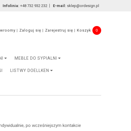
Infolinia:
+48 732 932 232
E-mail:
sklep@ordesign.pl
owroomy
Zaloguj się
Zarejestruj się
Koszyk
0
NI
MEBLE DO SYPIALNI
GI
LISTWY DOELLKEN
indywidualnie, po wcześniejszym kontakcie