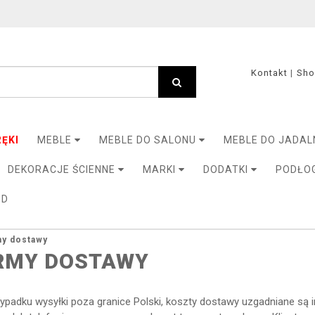
Kontakt
Sh
ĘKI
MEBLE
MEBLE DO SALONU
MEBLE DO JADAL
DEKORACJE ŚCIENNE
MARKI
DODATKI
PODŁO
3D
y dostawy
RMY DOSTAWY
zypadku wysyłki poza granice Polski, koszty dostawy uzgadniane są 