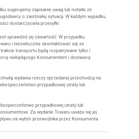
ku sugerujemy zapisanie uwag lub notatki ze
ugodawcy o zaistniałej sytuacji. W każdym wypadku,
ci dostarczyciela przesyłki.
est sprawdzić jej zawartość. W przypadku
owaru i niezwłocznie skontaktować się ze
akcie transportu będą rozpatrywane tylko i
iorcę niebędącego Konsumentem i dostawcę
z chwilą wydania rzeczy sprzedanej przechodzą na
niebezpieczeństwo przypadkowej utraty lub
ebezpieczeństwo przypadkowej utraty lub
onsumentowi. Za wydanie Towaru uważa się jej
 wpływu na wybór przewoźnika przez Konsumenta.