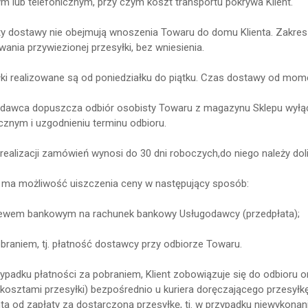
m lub telefonicznym, przy czym koszt transportu pokrywa Klient.
ty dostawy nie obejmują wnoszenia Towaru do domu Klienta. Zakres o
ania przywiezionej przesyłki, bez wniesienia.
łki realizowane są od poniedziałku do piątku. Czas dostawy od mome
edawca dopuszcza odbiór osobisty Towaru z magazynu Sklepu wyłą
icznym i uzgodnieniu terminu odbioru.
 realizacji zamówień wynosi do 30 dni roboczych,do niego należy do
nt ma możliwość uiszczenia ceny w następujący sposób:
lewem bankowym na rachunek bankowy Usługodawcy (przedpłata);
obraniem, tj. płatność dostawcy przy odbiorze Towaru.
zypadku płatności za pobraniem, Klient zobowiązuje się do odbioru 
 kosztami przesyłki) bezpośrednio u kuriera doręczającego przesyłk
enta od zapłaty za dostarczoną przesyłkę, tj. w przypadku niewykona