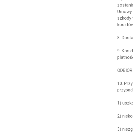
zostani
Umowy s
szkody 
kosztów
8. Dost
9. Kosz
płatnośc
ODBIÓR
10. Prz
przypad
1) uszk
2) nieko
3) niez