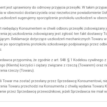
nt jest uprawniony do odmowy przyjęcia przesyłki. W takim przypad
ia w obecności dostarczyciela oraz niezwłoczne powiadomienie Usł
 uszkodzeń sugerujemy sporządzenie protokołu uszkodzeń w obecnoś
ent niebędący Konsumentem w chwili odbioru przesyłki zobowiązany j
zenia jej uszkodzenia zobowiązany jest zgłosić ten fakt dostawcy T
jącym. Reklamacje dotyczące uszkodzeń mechanicznych Towaru w tr
ie po sporządzeniu protokołu szkodowego podpisanego przez odb
i.
zedawca przypomina, że zgodnie z art. 548. § 1 Kodeksu cywilnego 
ego (Klienta) korzyści i ciężary związane z rzeczą (Towarem) oraz 
enia rzeczy (Towaru).
eli Towar ma zostać przesłany przez Sprzedawcę Konsumentowi, ni
enia Towaru przechodzi na Konsumenta z chwilą wydania Towaru K
enie przez Sprzedawcę przewoźnikowi, jeżeli Sprzedawca nie miał