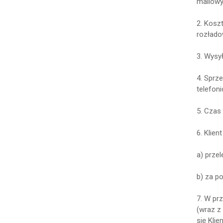
mailowy
2. Kosz
rozładow
3. Wysy
4. Sprz
telefon
5. Czas
6. Klie
a) prze
b) za p
7. W pr
(wraz z
się Kli