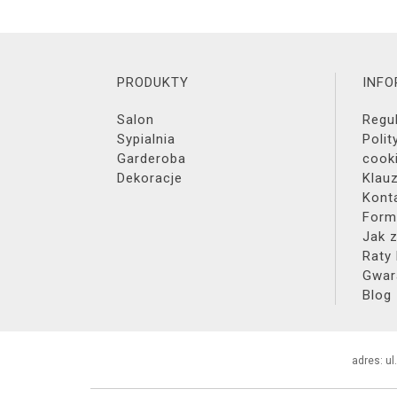
PRODUKTY
INF
Salon
Regu
Sypialnia
Polit
Garderoba
cook
Dekoracje
Klau
Kont
Form
Jak 
Raty
Gwar
Blog
adres: ul