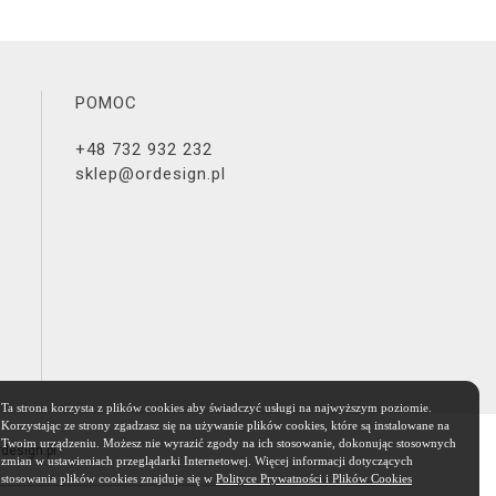
POMOC
+48 732 932 232
sklep@ordesign.pl
Ta strona korzysta z plików cookies aby świadczyć usługi na najwyższym poziomie.
Korzystając ze strony zgadzasz się na używanie plików cookies, które są instalowane na
Twoim urządzeniu. Możesz nie wyrazić zgody na ich stosowanie, dokonując stosownych
rdesign.pl
zmian w ustawieniach przeglądarki Internetowej. Więcej informacji dotyczących
stosowania plików cookies znajduje się w
Polityce Prywatności i Plików Cookies