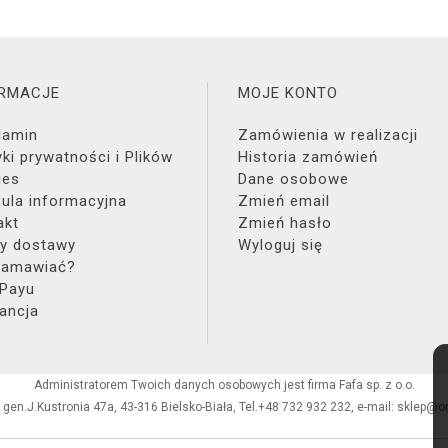
ORMACJE
MOJE KONTO
lamin
Zamówienia w realizacji
yki prywatności i Plików
Historia zamówień
ies
Dane osobowe
zula informacyjna
Zmień email
akt
Zmień hasło
y dostawy
Wyloguj się
zamawiać?
 Payu
ancja
Administratorem Twoich danych osobowych jest firma Fafa sp. z o.o.
. gen.J.Kustronia 47a, 43-316 Bielsko-Biała, Tel.+48 732 932 232, e-mail: sklep@o